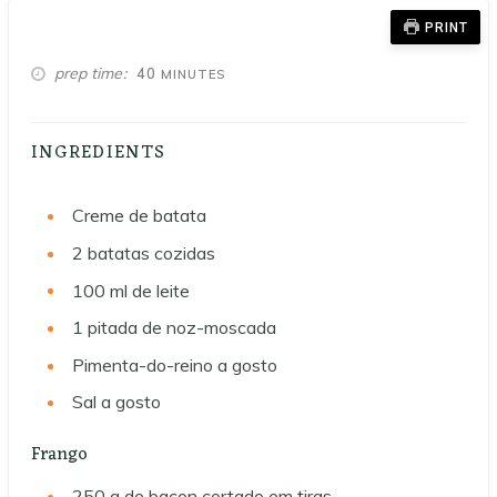
PRINT
MINUTES
prep time
40
MINUTES
INGREDIENTS
Creme de batata
2
batatas cozidas
100
ml
de leite
1
pitada de noz-moscada
Pimenta-do-reino a gosto
Sal a gosto
Frango
250
g
de bacon cortado em tiras