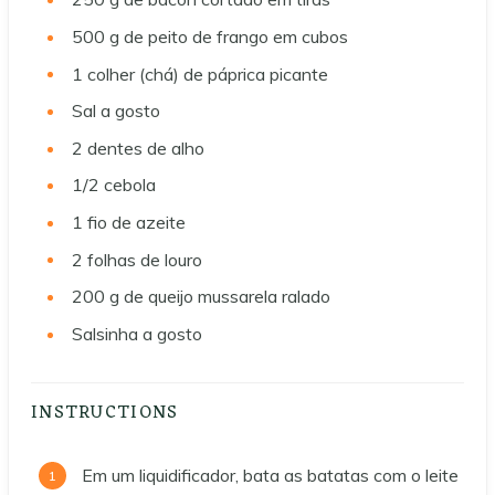
500
g
de peito de frango em cubos
1
colher (chá) de páprica picante
Sal a gosto
2
dentes de alho
1/2
cebola
1
fio de azeite
2
folhas de louro
200
g
de queijo mussarela ralado
Salsinha a gosto
INSTRUCTIONS
Em um liquidificador, bata as batatas com o leite