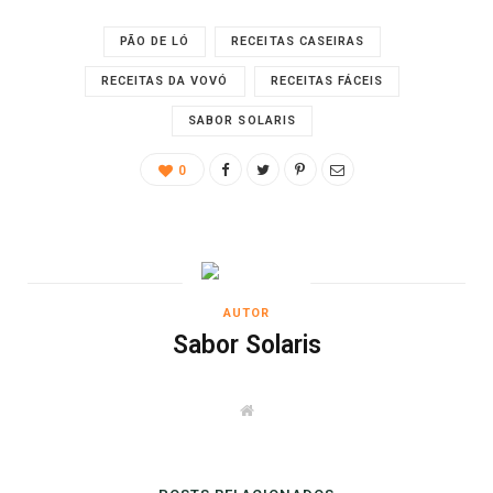
PÃO DE LÓ
RECEITAS CASEIRAS
RECEITAS DA VOVÓ
RECEITAS FÁCEIS
SABOR SOLARIS
0
AUTOR
Sabor Solaris
W
e
b
s
i
t