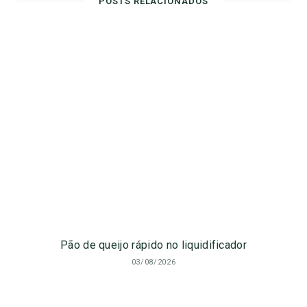
POSTS RELACIONADOS
e
Pão de queijo rápido no liquidificador
03/08/2026