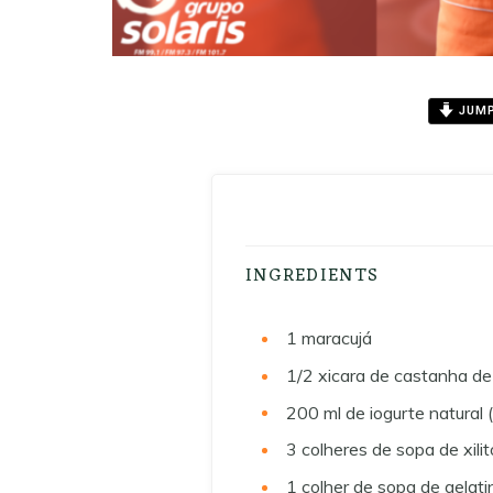
JUMP
INGREDIENTS
1
maracujá
1/2
xicara de castanha de
200 ml
de iogurte natural
3
colheres de sopa de xilit
1
colher de sopa de gelati