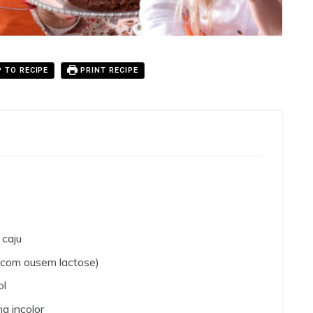
 TO RECIPE
PRINT RECIPE
 caju
 (com ousem lactose)
ol
na incolor