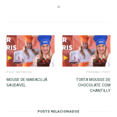
W
e
b
s
i
t
e
POST ANTERIOR
PRÓXIMO POST
MOUSE DE MARACUJÁ
TORTA MOUSSE DE
SAUDÁVEL
CHOCOLATE COM
CHANTILLY
POSTS RELACIONADOS