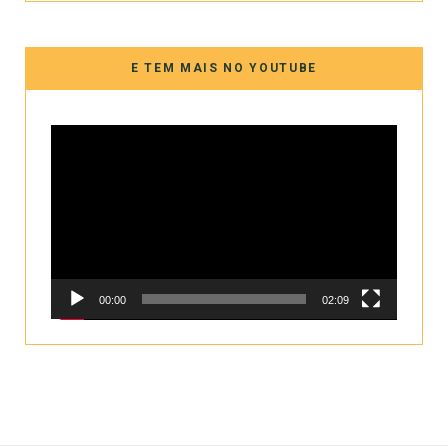
E TEM MAIS NO YOUTUBE
Tocador
de
vídeo
00:00
02:09