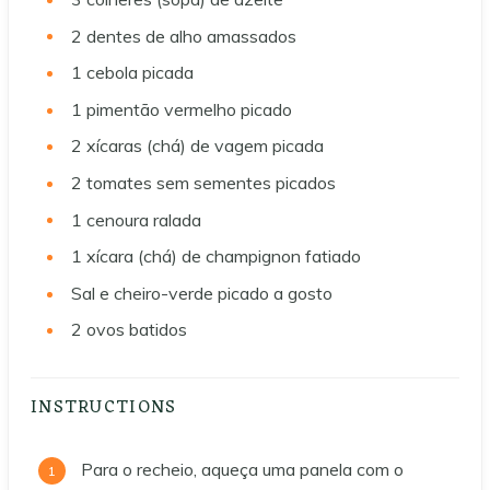
2
dentes de alho amassados
1
cebola picada
1
pimentão vermelho picado
2
xícaras (chá) de vagem picada
2
tomates sem sementes picados
1
cenoura ralada
1
xícara (chá) de champignon fatiado
Sal e cheiro-verde picado a gosto
2
ovos batidos
INSTRUCTIONS
Para o recheio, aqueça uma panela com o