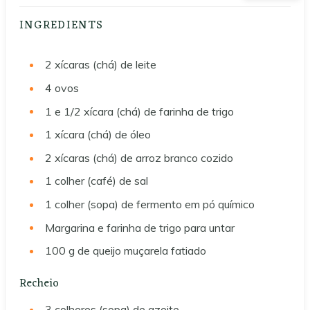
INGREDIENTS
2
xícaras (chá) de leite
4
ovos
1 e 1/2
xícara (chá) de farinha de trigo
1
xícara (chá) de óleo
2
xícaras (chá) de arroz branco cozido
1
colher (café) de sal
1
colher (sopa) de fermento em pó químico
Margarina e farinha de trigo para untar
100 g
de queijo muçarela fatiado
Recheio
3
colheres (sopa) de azeite