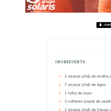
JUMP
INGREDIENTS
2
xícaras (chá) de ervilha
7
xícaras (chá) de água
1
folha de louro
3
colheres (sopa) de azeit
2
xícaras (chá) de frango 