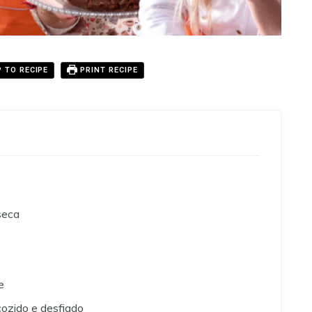
 TO RECIPE
PRINT RECIPE
 seca
e
cozido e desfiado