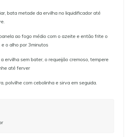
ar, bata metade da ervilha no liquidificador até
ve.
panela ao fogo médio com o azeite e então frite o
a e o alho por 3minutos
, a ervilha sem bater, o requeijão cremoso, tempere
nhe até ferver
a, polvilhe com cebolinha e sirva em seguida.
br