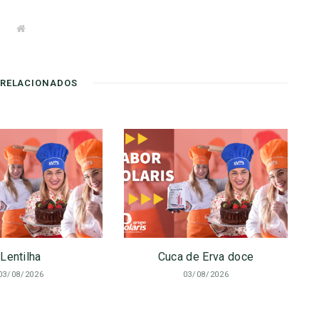
W
e
b
s
i
t
 RELACIONADOS
e
Lentilha
Cuca de Erva doce
03/08/2026
03/08/2026