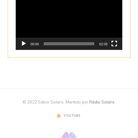
de
vídeo
00:00
02:09
© 2022 Sabor Solaris. Mantido por
Rádio Solaris
.
YOUTUBE