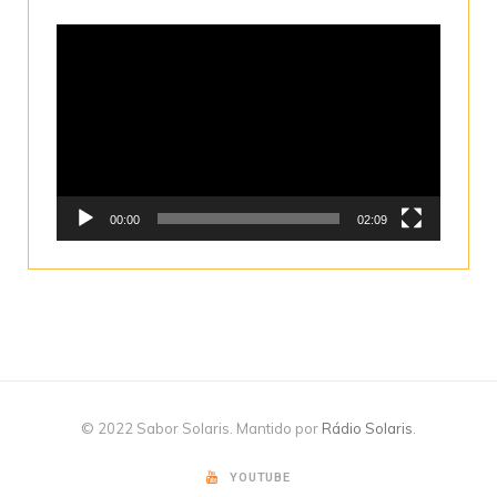
Tocador
de
vídeo
00:00
02:09
© 2022 Sabor Solaris. Mantido por
Rádio Solaris
.
YOUTUBE