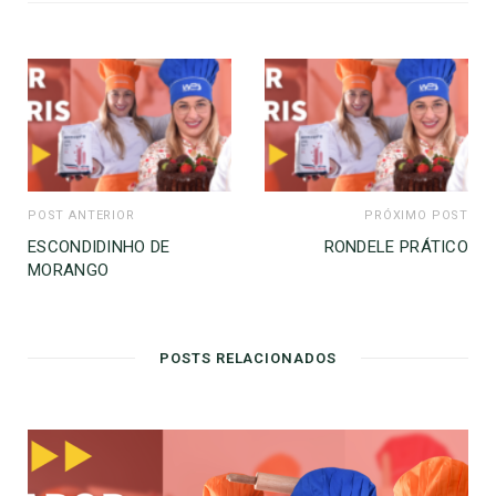
t
e
POST ANTERIOR
PRÓXIMO POST
ESCONDIDINHO DE
RONDELE PRÁTICO
MORANGO
POSTS RELACIONADOS