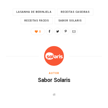
LASANHA DE BERINJELA
RECEITAS CASEIRAS
RECEITAS FÁCEIS
SABOR SOLARIS
0
AUTOR
Sabor Solaris
W
e
b
s
i