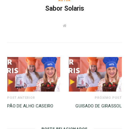
AUTOR
Sabor Solaris
W
e
b
s
i
t
e
POST ANTERIOR
PRÓXIMO POST
PÃO DE ALHO CASEIRO
GUISADO DE GIRASSOL
POSTS RELACIONADOS