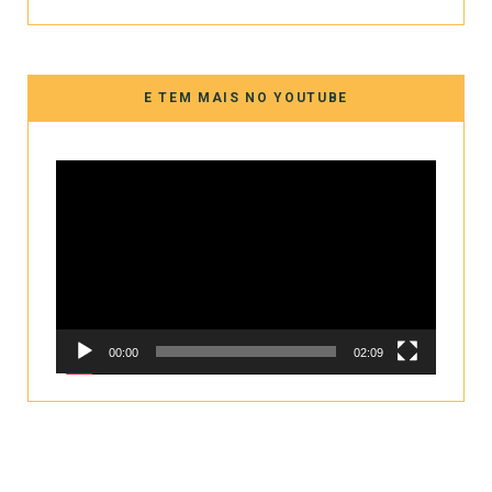
E TEM MAIS NO YOUTUBE
Tocador
de
vídeo
00:00
02:09