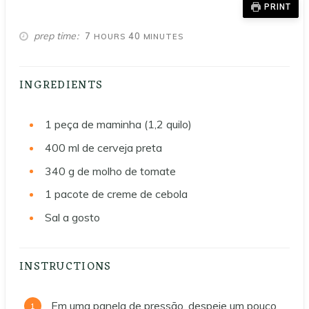
PRINT
HOURS
MINUTES
prep time
7
40
HOURS
MINUTES
INGREDIENTS
1
peça de maminha (1,2 quilo)
400
ml
de cerveja preta
340
g
de molho de tomate
1
pacote de creme de cebola
Sal a gosto
INSTRUCTIONS
Em uma panela de pressão, despeje um pouco