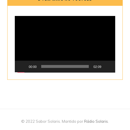
Tocador
de
vídeo
00:00
02:09
© 2022 Sabor Solaris. Mantido por
Rádio Solaris
.