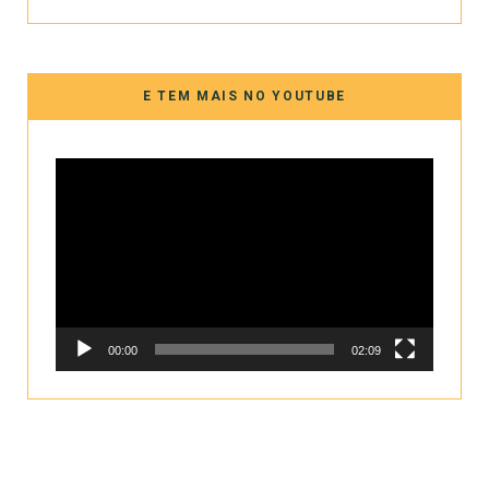
E TEM MAIS NO YOUTUBE
Tocador
de
vídeo
00:00
02:09