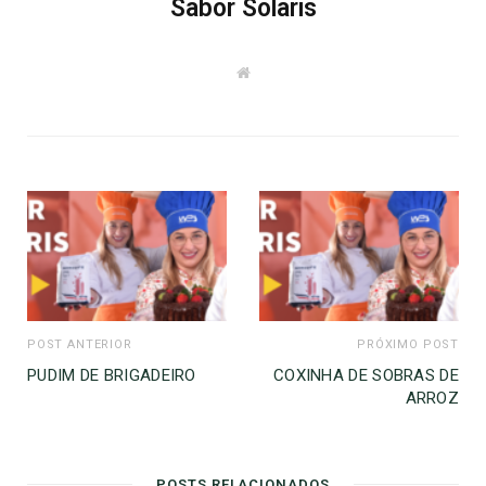
Sabor Solaris
W
e
b
s
i
t
e
POST ANTERIOR
PRÓXIMO POST
PUDIM DE BRIGADEIRO
COXINHA DE SOBRAS DE
ARROZ
POSTS RELACIONADOS