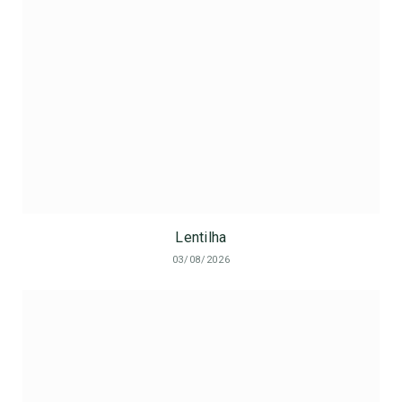
Lentilha
03/08/2026