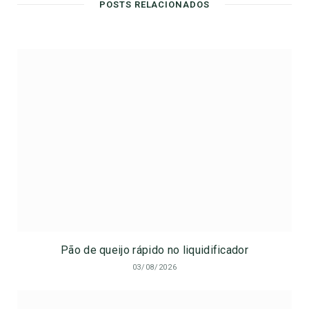
POSTS RELACIONADOS
e
Pão de queijo rápido no liquidificador
03/08/2026