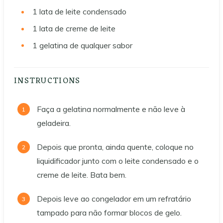
1
lata de leite condensado
1
lata de creme de leite
1
gelatina de qualquer sabor
INSTRUCTIONS
Faça a gelatina normalmente e não leve à
geladeira.
Depois que pronta, ainda quente, coloque no
liquidificador junto com o leite condensado e o
creme de leite. Bata bem.
Depois leve ao congelador em um refratário
tampado para não formar blocos de gelo.