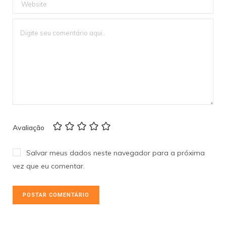
Avaliação
Salvar meus dados neste navegador para a próxima
vez que eu comentar.