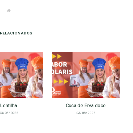
W
e
b
s
i
t
 RELACIONADOS
e
Lentilha
Cuca de Erva doce
03/08/2026
03/08/2026