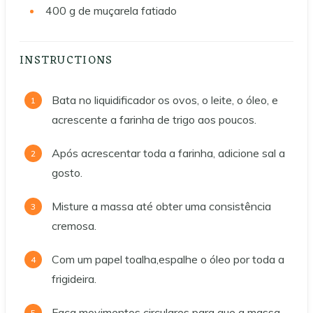
400
g
de muçarela fatiado
INSTRUCTIONS
Bata no liquidificador os ovos, o leite, o óleo, e
acrescente a farinha de trigo aos poucos.
Após acrescentar toda a farinha, adicione sal a
gosto.
Misture a massa até obter uma consistência
cremosa.
Com um papel toalha,espalhe o óleo por toda a
frigideira.
Faça movimentos circulares para que a massa