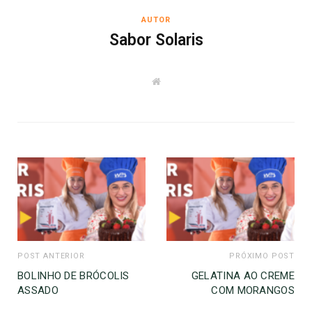
AUTOR
Sabor Solaris
W
e
b
s
i
t
e
POST ANTERIOR
PRÓXIMO POST
BOLINHO DE BRÓCOLIS
GELATINA AO CREME
ASSADO
COM MORANGOS