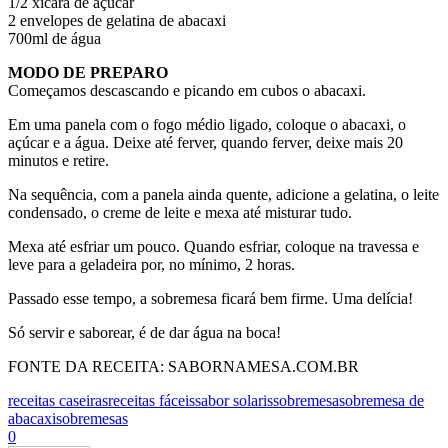
1/2 xícara de açúcar
2 envelopes de gelatina de abacaxi
700ml de água
MODO DE PREPARO
Começamos descascando e picando em cubos o abacaxi.
Em uma panela com o fogo médio ligado, coloque o abacaxi, o
açúcar e a água. Deixe até ferver, quando ferver, deixe mais 20
minutos e retire.
Na sequência, com a panela ainda quente, adicione a gelatina, o leite
condensado, o creme de leite e mexa até misturar tudo.
Mexa até esfriar um pouco. Quando esfriar, coloque na travessa e
leve para a geladeira por, no mínimo, 2 horas.
Passado esse tempo, a sobremesa ficará bem firme. Uma delícia!
Só servir e saborear, é de dar água na boca!
FONTE DA RECEITA: SABORNAMESA.COM.BR
receitas caseiras
receitas fáceis
sabor solaris
sobremesa
sobremesa de
abacaxi
sobremesas
0