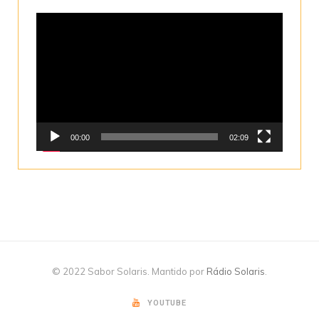
Tocador
de
vídeo
00:00
02:09
© 2022 Sabor Solaris. Mantido por
Rádio Solaris
.
YOUTUBE