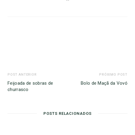
e
b
s
i
t
e
POST ANTERIOR
PRÓXIMO POST
Feijoada de sobras de
Bolo de Maçã da Vovó
churrasco
POSTS RELACIONADOS