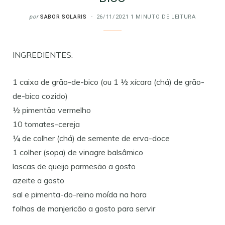
por
SABOR SOLARIS
26/11/2021
1 MINUTO DE LEITURA
INGREDIENTES:
1 caixa de grão-de-bico (ou 1 ½ xícara (chá) de grão-
de-bico cozido)
½ pimentão vermelho
10 tomates-cereja
¼ de colher (chá) de semente de erva-doce
1 colher (sopa) de vinagre balsâmico
lascas de queijo parmesão a gosto
azeite a gosto
sal e pimenta-do-reino moída na hora
folhas de manjericão a gosto para servir