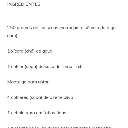
INGREDIENTES:
250 gramas de couscous marroquino (sêmola de trigo
duro)
1 xícara (chá) de água
1 colher (sopa) de suco de limão Taiti
Manteiga para untar
4 colheres (sopa) de azeite oliva
1 cebola roxa em fatias finas
1 pimenta dedo-de-moça sem sementes picadinha