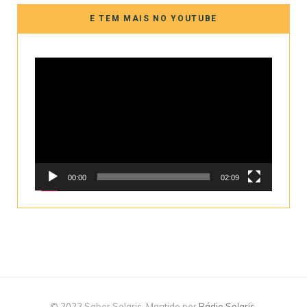
E TEM MAIS NO YOUTUBE
Tocador
de
vídeo
00:00
02:09
© 2022 Sabor Solaris. Mantido por
Rádio Solaris
.