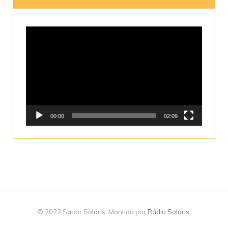
Tocador
de
vídeo
00:00
02:09
© 2022 Sabor Solaris. Mantido por
Rádio Solaris
.