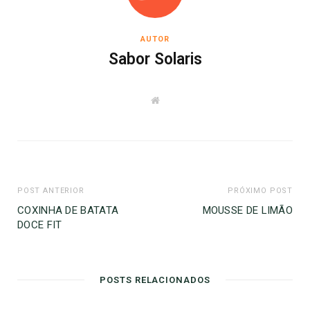
AUTOR
Sabor Solaris
W
e
b
s
i
t
e
POST ANTERIOR
PRÓXIMO POST
COXINHA DE BATATA
MOUSSE DE LIMÃO
DOCE FIT
POSTS RELACIONADOS