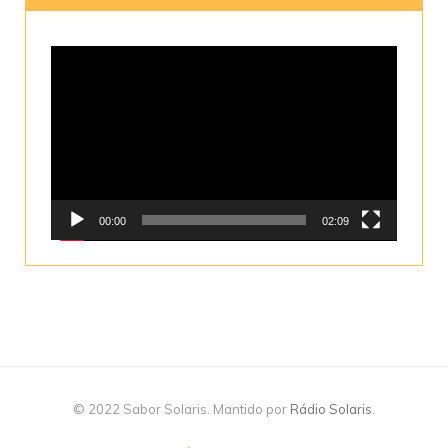
Tocador
de
vídeo
00:00
02:09
© 2022 Sabor Solaris. Mantido por
Rádio Solaris
.