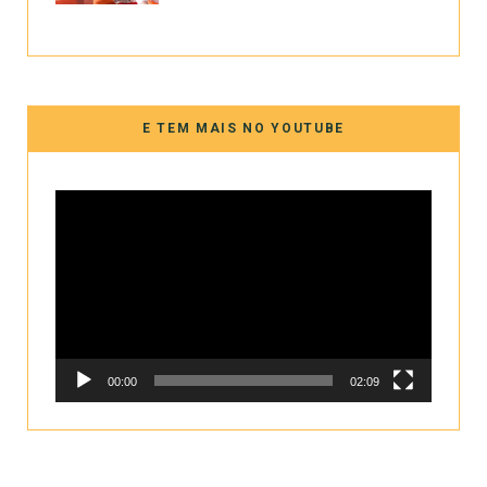
E TEM MAIS NO YOUTUBE
Tocador
de
vídeo
00:00
02:09