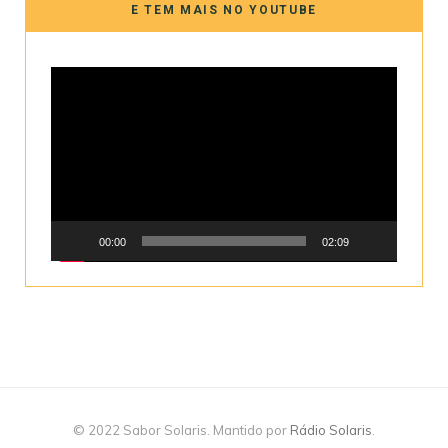
E TEM MAIS NO YOUTUBE
Tocador
de
vídeo
00:00
02:09
© 2022 Sabor Solaris. Mantido por
Rádio Solaris
.