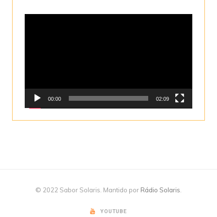
Tocador
de
vídeo
00:00
02:09
© 2022 Sabor Solaris. Mantido por
Rádio Solaris
.
YOUTUBE