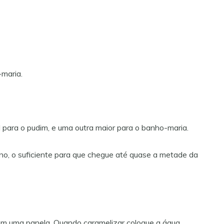
-maria.
 para o pudim, e uma outra maior para o banho-maria.
orno, o suficiente para que chegue até quase a metade da
em uma panela. Quando caramelizar coloque a água