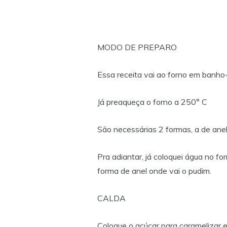
MODO DE PREPARO
Essa receita vai ao forno em banho
Já preaqueça o forno a 250° C
São necessárias 2 formas, a de anel
Pra adiantar, já coloquei água no f
forma de anel onde vai o pudim.
CALDA
Coloque o açúcar para caramelizar 