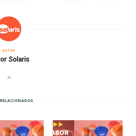
AUTOR
or Solaris
W
e
b
s
i
t
 RELACIONADOS
e