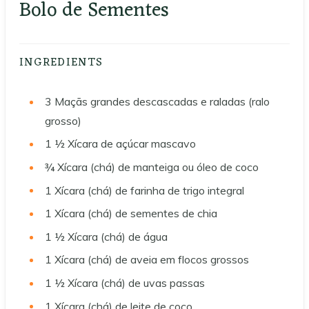
Bolo de Sementes
INGREDIENTS
3
Maçãs grandes descascadas e raladas (ralo
grosso)
1 ½
Xícara de açúcar mascavo
¾
Xícara (chá) de manteiga ou óleo de coco
1
Xícara (chá) de farinha de trigo integral
1
Xícara (chá) de sementes de chia
1 ½
Xícara (chá) de água
1
Xícara (chá) de aveia em flocos grossos
1 ½
Xícara (chá) de uvas passas
1
Xícara (chá) de leite de coco