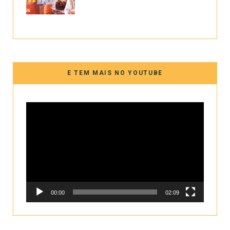
E TEM MAIS NO YOUTUBE
Tocador
de
vídeo
00:00
02:09