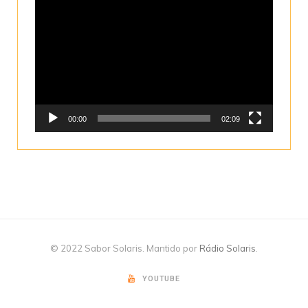
Tocador
de
vídeo
00:00
02:09
© 2022 Sabor Solaris. Mantido por
Rádio Solaris
.
YOUTUBE