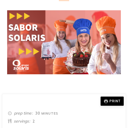
PRINT
MINUTES
prep time
30
MINUTES
servings
2