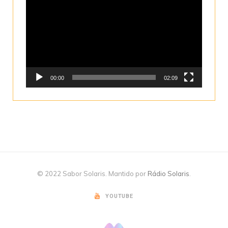
de
vídeo
00:00
02:09
© 2022 Sabor Solaris. Mantido por
Rádio Solaris
.
YOUTUBE