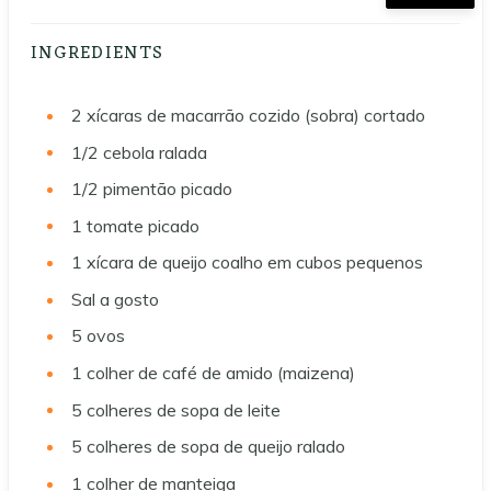
INGREDIENTS
2
xícaras de macarrão cozido (sobra) cortado
1/2
cebola ralada
1/2
pimentão picado
1
tomate picado
1
xícara de queijo coalho em cubos pequenos
Sal a gosto
5
ovos
1
colher de café de amido (maizena)
5
colheres de sopa de leite
5
colheres de sopa de queijo ralado
1
colher de manteiga