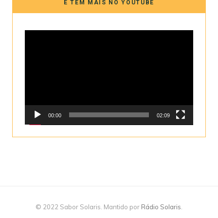
E TEM MAIS NO YOUTUBE
Tocador
de
vídeo
00:00
02:09
© 2022 Sabor Solaris. Mantido por
Rádio Solaris
.