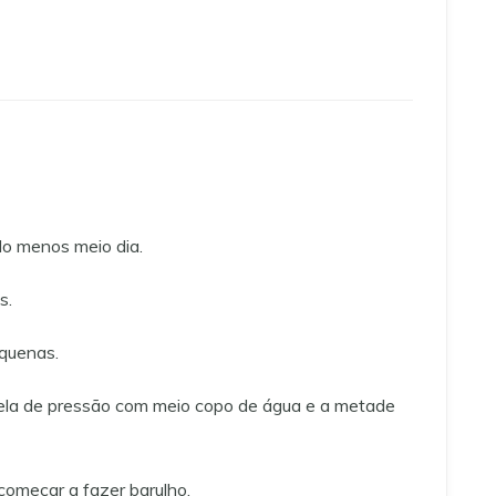
lo menos meio dia.
s.
equenas.
nela de pressão com meio copo de água e a metade
começar a fazer barulho.