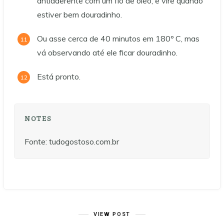
antiaderente com um fio de óleo, e vire quando
estiver bem douradinho.
Ou asse cerca de 40 minutos em 180º C, mas
vá observando até ele ficar douradinho.
Está pronto.
NOTES
Fonte: tudogostoso.com.br
VIEW POST