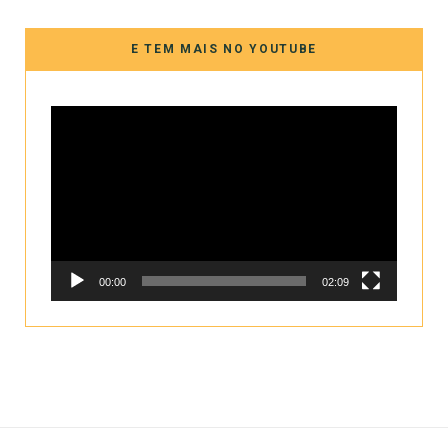
E TEM MAIS NO YOUTUBE
Tocador
de
vídeo
00:00
02:09