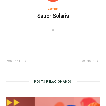
AUTOR
Sabor Solaris
W
e
b
s
i
t
e
POST ANTERIOR
PRÓXIMO POST
POSTS RELACIONADOS