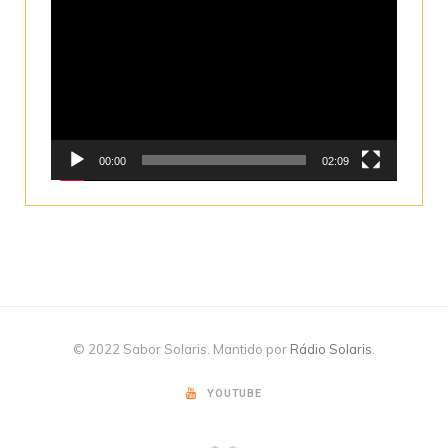
de
vídeo
00:00
02:09
© 2022 Sabor Solaris. Mantido por
Rádio Solaris
.
YOUTUBE