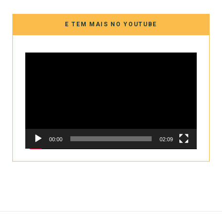
E TEM MAIS NO YOUTUBE
Tocador
de
vídeo
00:00
02:09