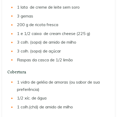
1
lata
de creme de leite sem soro
3
gemas
200
g
de ricota fresca
1 e 1/2
caixa
de cream cheese (225 g)
3
colh. (sopa)
de amido de milho
3
colh. (sopa)
de açúcar
Raspas da casca de 1/2 limão
Cobertura
1
vidro
de geléia de amoras (ou sabor de sua
preferência)
1/2
xíc.
de água
1
colh.(chá)
de amido de milho