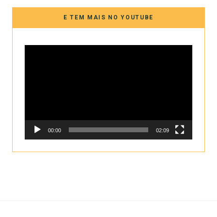
E TEM MAIS NO YOUTUBE
Tocador
de
vídeo
00:00
02:09