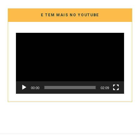
E TEM MAIS NO YOUTUBE
Tocador
de
vídeo
00:00
02:09