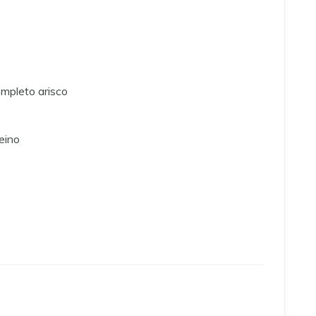
mpleto arisco
eino