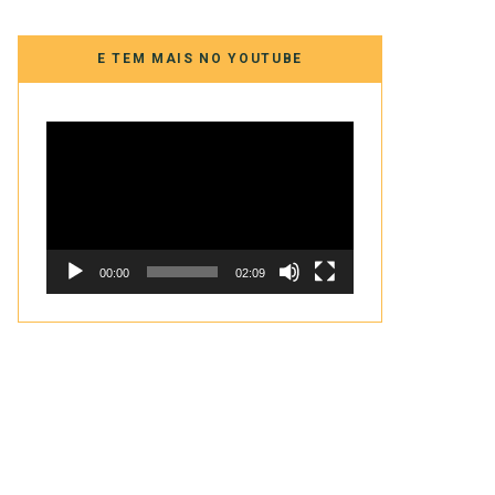
E TEM MAIS NO YOUTUBE
Tocador
de
vídeo
00:00
02:09