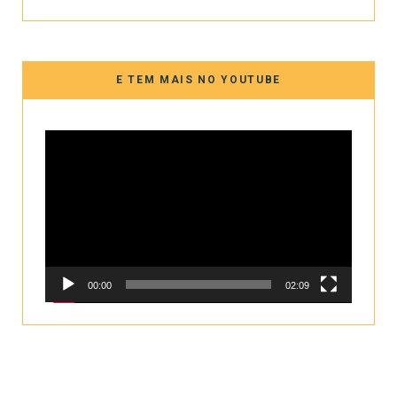
E TEM MAIS NO YOUTUBE
Tocador
de
vídeo
00:00
02:09