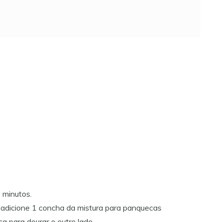
3 minutos.
, adicione 1 concha da mistura para panquecas
a para dourar o outro lado.