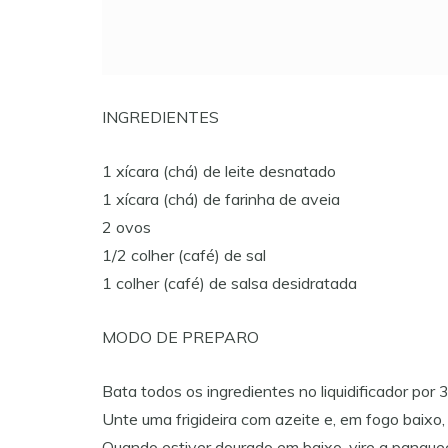
INGREDIENTES
1 xícara (chá) de leite desnatado
1 xícara (chá) de farinha de aveia
2 ovos
1/2 colher (café) de sal
1 colher (café) de salsa desidratada
MODO DE PREPARO
Bata todos os ingredientes no liquidificador por 
Unte uma frigideira com azeite e, em fogo baixo
Quando estiver dourado em baixo, vire a panquec