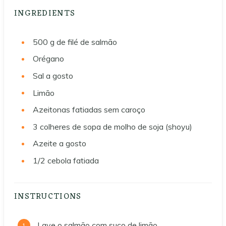
INGREDIENTS
500
g
de filé de salmão
Orégano
Sal a gosto
Limão
Azeitonas fatiadas sem caroço
3
colheres de sopa de molho de soja (shoyu)
Azeite a gosto
1/2
cebola fatiada
INSTRUCTIONS
Lave o salmão com suco de limão.