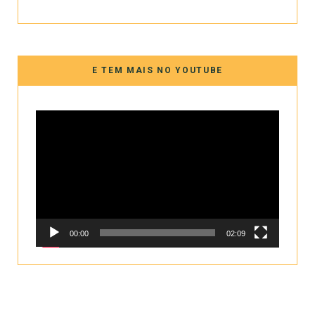
E TEM MAIS NO YOUTUBE
Tocador
de
vídeo
00:00
02:09