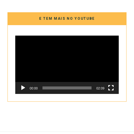
E TEM MAIS NO YOUTUBE
Tocador
de
vídeo
00:00
02:09