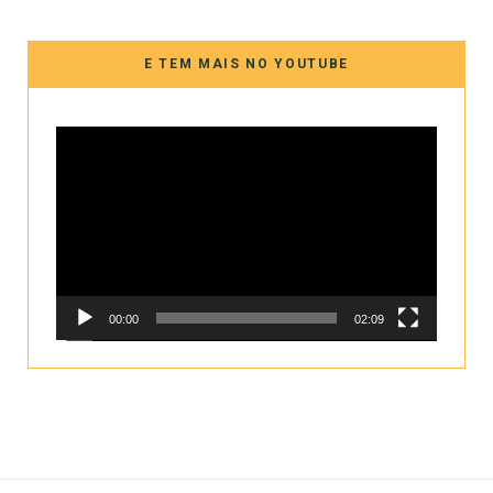
E TEM MAIS NO YOUTUBE
Tocador
de
vídeo
00:00
02:09