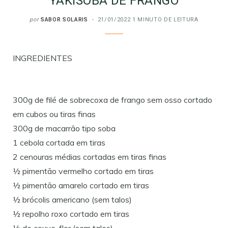
YAKISOBA DE FRANGO
por
SABOR SOLARIS
21/01/2022
1 MINUTO DE LEITURA
INGREDIENTES
300g de filé de sobrecoxa de frango sem osso cortado
em cubos ou tiras finas
300g de macarrão tipo soba
1 cebola cortada em tiras
2 cenouras médias cortadas em tiras finas
½ pimentão vermelho cortado em tiras
½ pimentão amarelo cortado em tiras
½ brócolis americano (sem talos)
½ repolho roxo cortado em tiras
½ de couve-flor (sem talos)