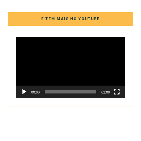
E TEM MAIS NO YOUTUBE
Tocador
de
vídeo
00:00
02:09