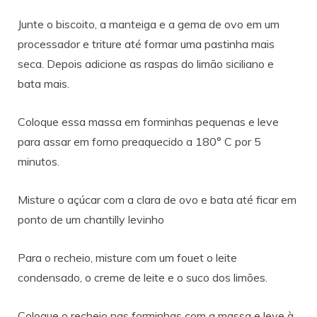
Junte o biscoito, a manteiga e a gema de ovo em um
processador e triture até formar uma pastinha mais
seca. Depois adicione as raspas do limão siciliano e
bata mais.
Coloque essa massa em forminhas pequenas e leve
para assar em forno preaquecido a 180° C por 5
minutos.
Misture o açúcar com a clara de ovo e bata até ficar em
ponto de um chantilly levinho
Para o recheio, misture com um fouet o leite
condensado, o creme de leite e o suco dos limões.
Coloque o recheio nas forminhas com a massa e leve à