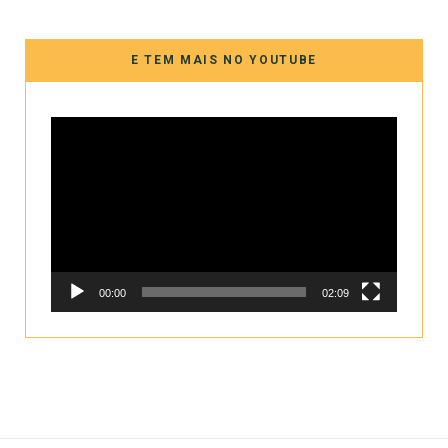
E TEM MAIS NO YOUTUBE
Tocador
de
vídeo
00:00
02:09