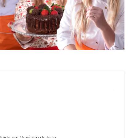
lvido em ½ xícara de leite