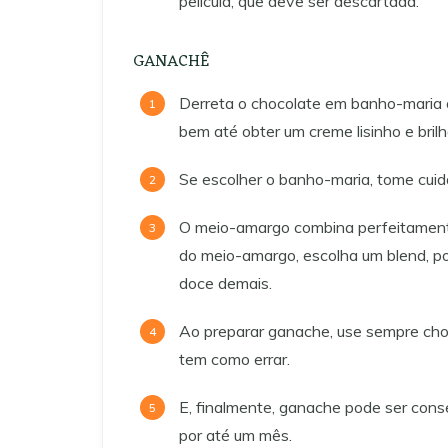
película, que deve ser descartada.
GANACHÊ
Derreta o chocolate em banho-maria o
bem até obter um creme lisinho e brilh
Se escolher o banho-maria, tome cuid
O meio-amargo combina perfeitament
do meio-amargo, escolha um blend, po
doce demais.
Ao preparar ganache, use sempre cho
tem como errar.
E, finalmente, ganache pode ser cons
por até um mês.