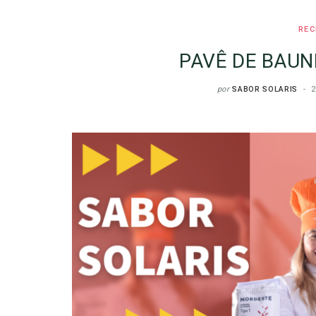
REC
PAVÊ DE BAUN
por
SABOR SOLARIS
2