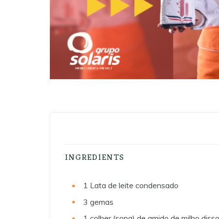
INGREDIENTS
1
Lata de leite condensado
3
gemas
1
colher (sopa) de amido de milho disso