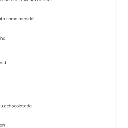
 lata como medida)
lha
end
ou achocolatado
ar)