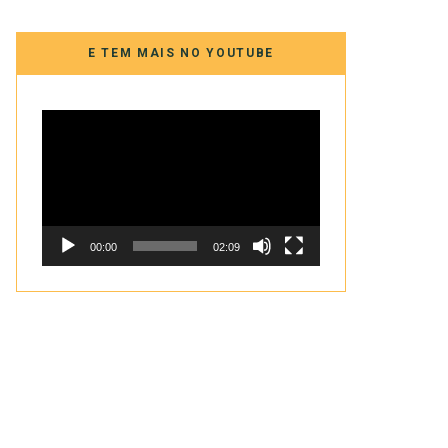
E TEM MAIS NO YOUTUBE
Tocador
de
vídeo
00:00
02:09