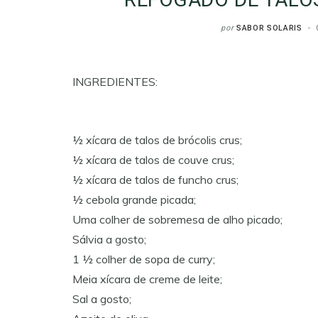
por
SABOR SOLARIS
INGREDIENTES:
½ xícara de talos de brócolis crus;
½ xícara de talos de couve crus;
½ xícara de talos de funcho crus;
½ cebola grande picada;
Uma colher de sobremesa de alho picado;
Sálvia a gosto;
1 ½ colher de sopa de curry;
Meia xícara de creme de leite;
Sal a gosto;