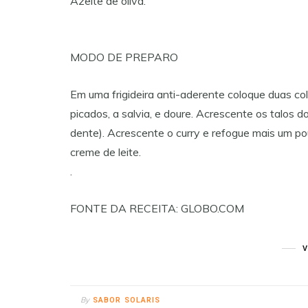
Azeite de oliva.
MODO DE PREPARO
Em uma frigideira anti-aderente coloque duas col
picados, a salvia, e doure. Acrescente os talos 
dente). Acrescente o curry e refogue mais um po
creme de leite.
.
FONTE DA RECEITA: GLOBO.COM
By
SABOR SOLARIS